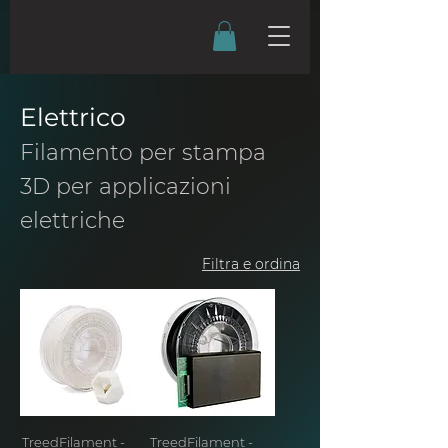
Elettrico
Filamento per stampa
3D per applicazioni
elettriche
Filtra e ordina
TreedFilament -
TreedFilament -