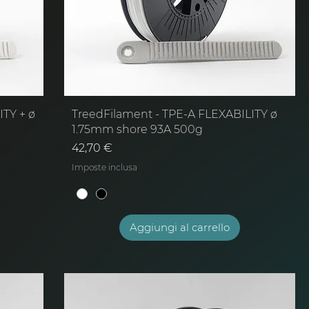
ITY + ø
TreedFilament - TPE-A FLEXABILITY ø
1.75mm shore 93A 500g
Prezzo
42,70 €
Imposte inclusa
Aggiungi al carrello