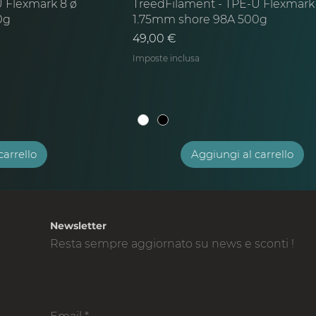
 Flexmark 8 ø
TreedFilament - TPE-U Flexmark
0g
1.75mm shore 98A 500g
Prezzo
49,00 €
Imposte inclusa
carrello
Aggiungi al carrello
Newsletter
Resta sempre aggiornato su news e sconti !