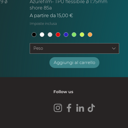
 9 ø
Azurefilm- TPU flessibile ø 1.75mm
shore 85a
Prezzo scontato
A partire da
15,00 €
Imposte inclusa
Peso
Aggiungi al carrello
Follow us