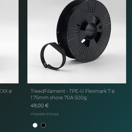
EXX ø
TreedFilament - TPE-U Flexmark 7 ø
1.75mm shore 70A 500g
Prezzo
49,00 €
Imposte inclusa