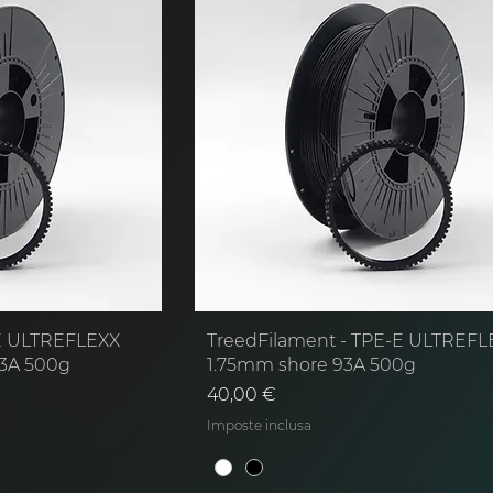
-E ULTREFLEXX
TreedFilament - TPE-E ULTREFL
73A 500g
1.75mm shore 93A 500g
Prezzo
40,00 €
Imposte inclusa