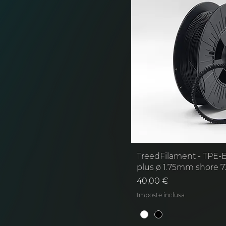
TreedFilament - TPE
plus ø 1.75mm shore 
Prezzo
40,00 €
Imposte inclusa