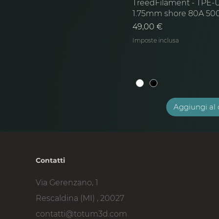
TreedFilament - TPE-U
1.75mm shore 80A 50
Prezzo
49,00 €
Imposte inclusa
Aggiungi al 
Contatti
Via Gerenzano, 1
Rescaldina (MI) , 20027
contatti@totum3d.com