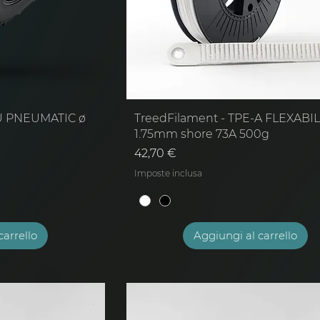
-U PNEUMATIC ø
TreedFilament - TPE-A FLEXABIL
1.75mm shore 73A 500g
Prezzo
42,70 €
Imposte inclusa
carrello
Aggiungi al carrello