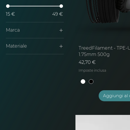
15 €
49 €
Marca
AZUREFILM
Materiale
TreedFilament - TPE
Treedfilament
1.75mm 500g
TPU
Prezzo
42,70 €
Imposte inclusa
Aggiungi al 