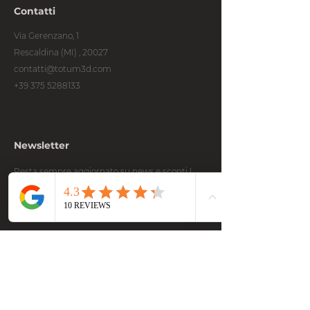
Contatti
Via Gerenzano, 1
Rescaldina (MI) , 20027
contatti@totum3d.com
+39 375 5288133
Newsletter
Resta sempre aggiornato su news e sconti !
Email
Submit