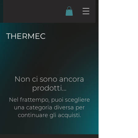
THERMEC
Non ci sono ancora
prodotti...
Nel frattempo, puoi scegliere
una categoria diversa per
continuare gli acquisti.