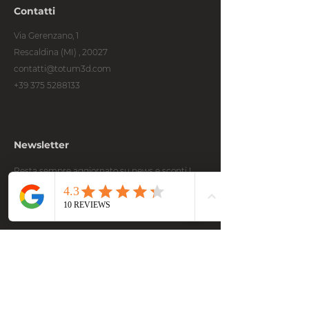
Contatti
Via Gerenzano, 1
Rescaldina (MI) , 20027
contatti@totum3d.com
+39 375 5288133
Newsletter
Resta sempre aggiornato su news e sconti !
Email
Submit