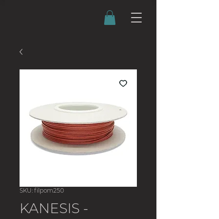
SKU: filpom250
KANESIS -