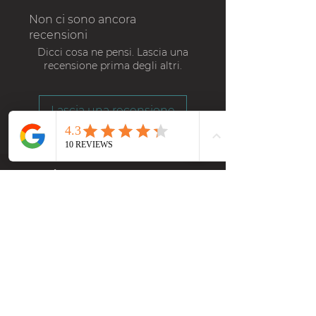
Non ci sono ancora
recensioni
Dicci cosa ne pensi. Lascia una
recensione prima degli altri.
Lascia una recensione
Contatti
Via Gerenzano, 1
Rescaldina (MI) , 20027
contatti@totum3d.com
+39 375 5288133
Newsletter