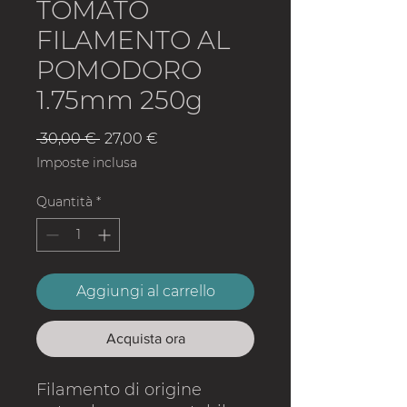
TOMATO
FILAMENTO AL
POMODORO
1.75mm 250g
Prezzo
Prezzo
 30,00 € 
27,00 €
regolare
scontato
Imposte inclusa
Quantità
*
Aggiungi al carrello
Acquista ora
Filamento di origine