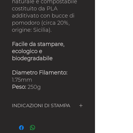
naturale e compostabile
costituito da PLA
additivato con bucce di
pomodoro (circa 20%,
origine: Sicilia).
Facile da stampare,
ecologico e
biodegradabile
Diametro Filamento:
1.75mm
Peso:
250g
INDICAZIONI DI STAMPA
NOZZLE:170 - 210°C
BED: 0-50°C
FAN: ON