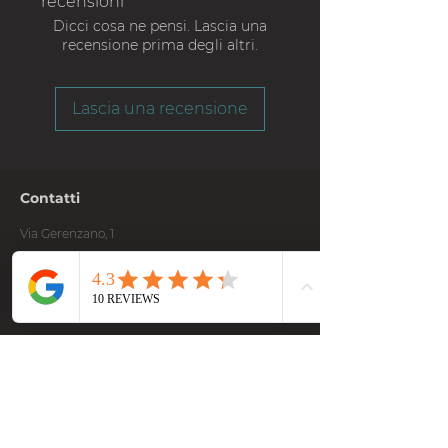
recensioni
Dicci cosa ne pensi. Lascia una
recensione prima degli altri.
Lascia una recensione
Contatti
Via Gerenzano, 1
Rescaldina (MI) , 20027
contatti@totum3d.com
+39 375 5288133
Newsletter
Resta sempre aggiornato su news e sconti !