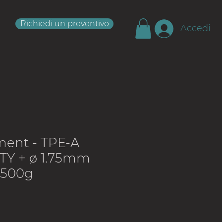
Richiedi un preventivo
Accedi
ment - TPE-A
TY + ø 1.75mm
 500g