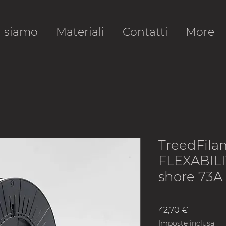
i siamo
Materiali
Contatti
More
TreedFila
FLEXABILI
shore 73A
Prezzo
42,70 €
Imposte inclusa