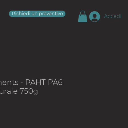
Richiedi un preventivo
Accedi
ments - PAHT PA6
urale 750g