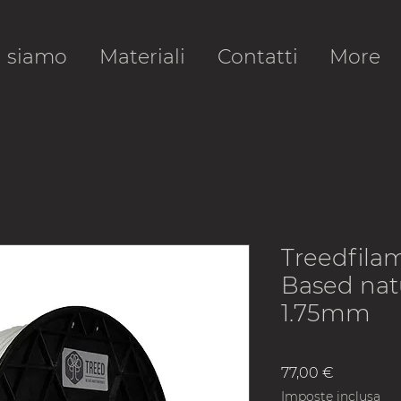
i siamo
Materiali
Contatti
More
Treedfila
Based nat
1.75mm
Prezzo
77,00 €
Imposte inclusa