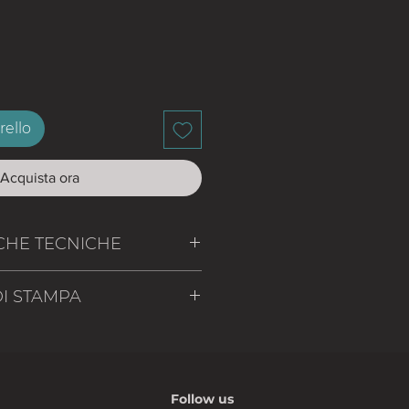
rello
Acquista ora
CHE TECNICHE
re
DI STAMPA
a superficiale
ed odore
0°C
Follow us